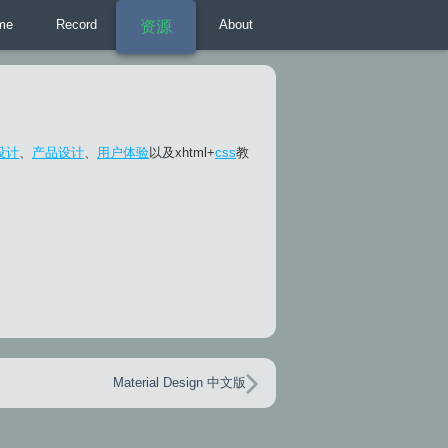
me
Record
About
资源
设计
、
产品设计
、
用户体验
以及xhtml+
css
教
Material Design 中文版