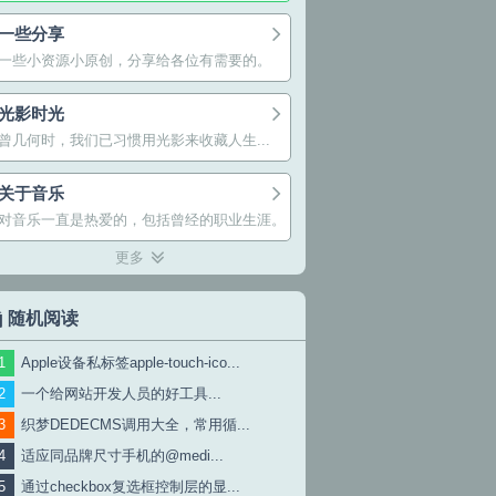
一些分享
一些小资源小原创，分享给各位有需要的。
光影时光
曾几何时，我们已习惯用光影来收藏人生...
关于音乐
对音乐一直是热爱的，包括曾经的职业生涯。
更多
随机阅读
Apple设备私标签apple-touch-ico...
一个给网站开发人员的好工具...
织梦DEDECMS调用大全，常用循...
适应同品牌尺寸手机的@medi...
通过checkbox复选框控制层的显...