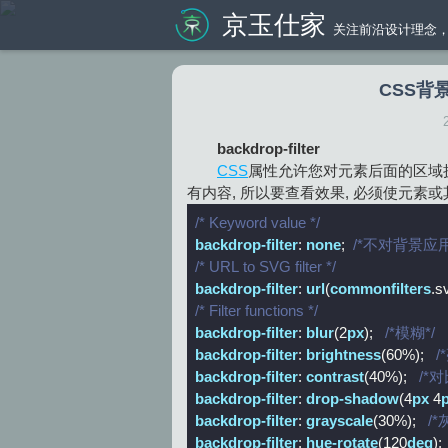
京玉仕家
关注前沿设计理念，
CSS背景过
backdrop-filter
CSS
属性允许您对元素后面的区域执
有内容, 所以要查看效果, 必须使元素
/* Keyword value */
backdrop-filter
: 
none
;  
/*不对背景应
/* URL to SVG filter */
backdrop-filter
: 
url
(
commonfilters
.s
/* Filter functions */
backdrop-filter
: 
blur
(2
px
);   
/*模糊*/
backdrop-filter
: 
brightness
(60%);   
/
backdrop-filter
: 
contrast
(40%);   
/*对
backdrop-filter
: 
drop-shadow
(4
px
 4
backdrop-filter
: 
grayscale
(30%);   
/*
backdrop-filter
: 
hue-rotate
(120
deg
); 