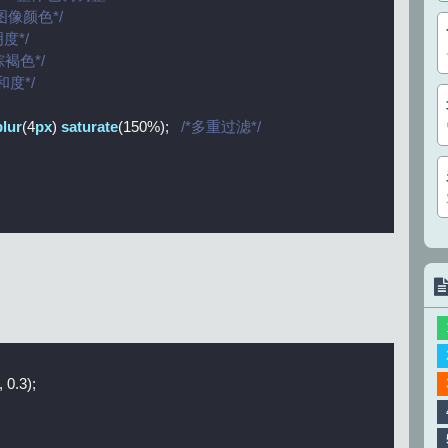
图像颜色*/
明度*/
棕褐色*/
和度*/
blur
(4
px
) 
saturate
(150%);   
/*多重过滤*/
 0.3);
