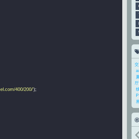
交
a
厅
ixel.com/400/200/'
);
