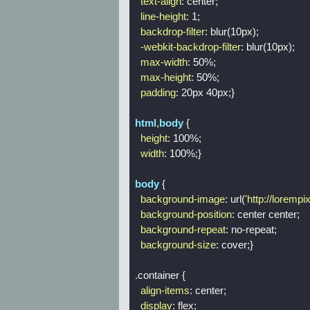
text-align
: center;

line-height
: 
1
; 

backdrop-filter
: 
blur
(10px);  

-webkit-backdrop-filter
: 
blur
(10px);

max-width
: 
50%
;

max-height
: 
50%
;

padding
: 
20px
40px
;}

html
,
body
 {

height
: 
100%
;

width
: 
100%
;}

body
 {

background-image
: 
url
(
'http://loremp
background-position
: center center;

background-repeat
: no-repeat;

background-size
: cover;}

.container
 {

align-items
: center;

display
: flex;
