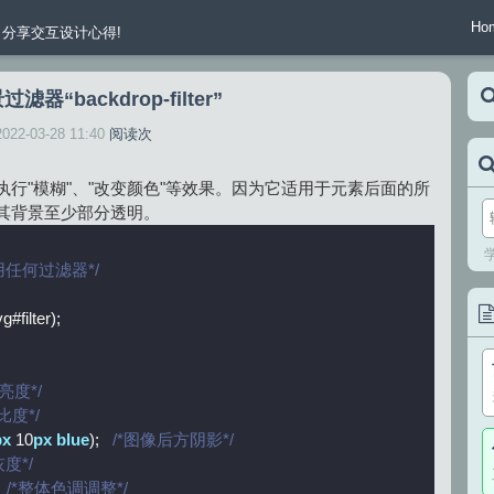
Ho
分享交互设计心得!
滤器“backdrop-filter”
2022-03-28 11:40
阅读
次
行"模糊"、"改变颜色"等效果。因为它适用于元素后面的所
或其背景至少部分透明。
用任何过滤器*/
vg
#filter
*亮度*/
比度*/
px
 10
px
blue
);   
/*图像后方阴影*/
灰度*/
  
/*整体色调调整*/