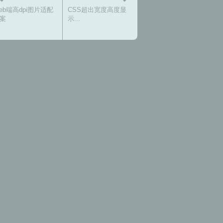
eb端高dpi图片适配
CSS超出宽度高度显
案
示...