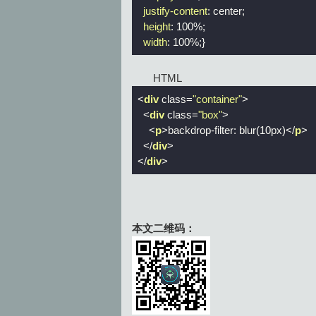
justify-content
: center;

height
: 
100%
;

width
: 
100%
;}
HTML
<
div
class
=
"container"
>
<
div
class
=
"box"
>
<
p
>
backdrop-filter: blur(10px)
</
p
>
</
div
>
</
div
>
本文二维码：