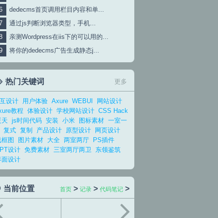
dedecms首页调用栏目内容和单...
通过js判断浏览器类型，手机...
亲测Wordpress在iis下的可以用的...
将你的dedecms广告生成静态j...
热门关键词
更多
互设计
用户体验
Axure
WEBUI
网站设计
xure教程
体验设计
学校网站设计
CSS Hack
夏天
js时间代码
安装
小米
图标素材
一室一
复式
复制
产品设计
原型设计
网页设计
线框图
图片素材
大全
两室两厅
PS插件
PPT设计
免费素材
三室两厅两卫
东领鉴筑
界面设计
当前位置
>
>
>
首页
记录
代码笔记