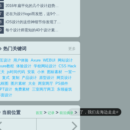
2016年扁平化的几个设计趋势...
还在为设计logo而发愁，这9个...
iOS设计的这些神细节你发现了...
每个设计师需知的40个设计素...
热门关键词
更多
互设计
用户体验
Axure
WEBUI
网站设计
xure教程
体验设计
学校网站设计
CSS Hack
夏天
js时间代码
安装
小米
图标素材
一室一
复式
复制
产品设计
原型设计
网页设计
线框图
图片素材
大全
两室两厅
PS插件
PPT设计
免费素材
三室两厅两卫
东领鉴筑
界面设计
夏天了，我们去海边走走
当前位置
>
>
>
首页
记录
前沿摘录