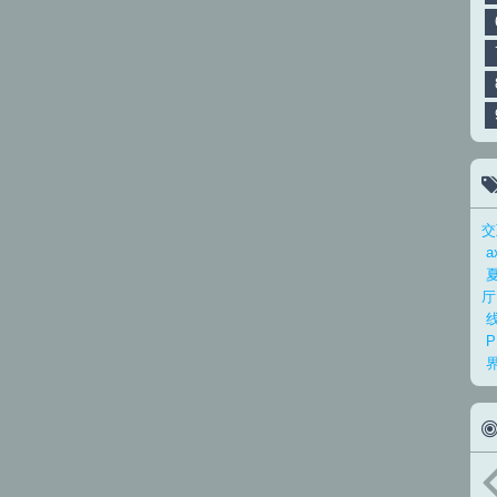
交
a
厅