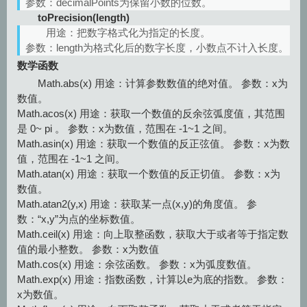
参数：decimalPoints为保留小数的位数。
toPrecision(length)
用途：把数字格式化为指定的长度。
参数：length为格式化后的数字长度，小数点不计入长度。
数学函数
Math.abs(x) 用途：计算参数数值的绝对值。 参数：x为
数值。
Math.acos(x) 用途：获取一个数值的反余弦弧度值，其范围
是 0~ pi 。 参数：x为数值，范围在 -1~1 之间。
Math.asin(x) 用途：获取一个数值的反正弦值。 参数：x为数
值，范围在 -1~1 之间。
Math.atan(x) 用途：获取一个数值的反正切值。 参数：x为
数值。
Math.atan2(y,x) 用途：获取某一点(x,y)的角度值。 参
数：“x,y”为点的坐标数值。
Math.ceil(x) 用途：向上取整函数，获取大于或者等于指定数
值的最小整数。 参数：x为数值
Math.cos(x) 用途：余弦函数。 参数：x为弧度数值。
Math.exp(x) 用途：指数函数，计算以e为底的指数。 参数：
x为数值。