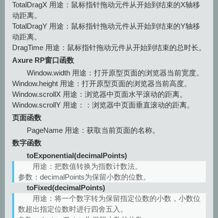
TotalDragX 用途：鼠标指针拖动元件从开始到结束的X轴移
动距离。
TotalDragY 用途：鼠标指针拖动元件从开始到结束的Y轴移
动距离。
DragTime 用途：鼠标指针拖动元件从开始到结束的总时长。
Axure RP窗口函数
Window.width 用途：打开原型页面的浏览器当前宽度。
Window.height 用途：打开原型页面的浏览器当前高度。
Window.scrollX 用途：浏览器中页面水平滚动的距离。
Window.scrollY 用途：：浏览器中页面垂直滚动的距离。
页面函数
PageName 用途：获取当前页面的名称。
数字函数
toExponential(decimalPoints)
用途：把数值转换为指数计数法。
参数：decimalPoints为保留小数的位数。
toFixed(decimalPoints)
用途：将一个数字转为保留指定位数的小数，小数位
数超出指定位数时进行四舍五入。