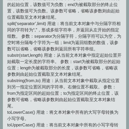
的起始位置，该数值可为负数；end为被截取部分的终止位
置，该数值可为负数。该参数可省略，省略该参数则由起始
位置截取至文本对象结尾。
split(‘separator’,limit) 用途：将当前文本对象中与分隔字符相
同的字符转为“,”，形成多组字符串，并返回从左开始的指定
组数。 参数：separator为分隔字符，分隔字符可以为空，为
空时将分隔每个字符为一组；limit为返回组数的数值，该参
数可以省略，省略该参数则返回所有字符串组。
substr(start,length) 用途：从当前文本对象中指定起始位置开
始截取一定长度的字符串。 参数：start为被截取部分的起始
位置；length为被截取部分的长度，该参数可省略，省略该
参数则由起始位置截取至文本对象结尾。
substring(from,to) 用途：从当前文本对象中截取从指定位置
到另一指定位置区间的字符串。右侧位置不截取。 参数：
from为指定区间的起始位置；to为指定区间的终止位置，该
参数可省略，省略该参数则由起始位置截取至文本对象结
尾。
toLowerCase() 用途：将文本对象中所有的大写字母转换为
小写字母。
toUpperCase() 用途：将当前文本对象中所有的小写字母转